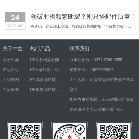
24
颚破肘板频繁断裂？别只怪配件质量！
2026-06
在矿山、砂石加工现场，颚式破碎机的肘板（也称推力板）频繁断裂，是让无数生产老板和机修师傅头疼的顽疾。刚换的新肘板没几天又裂了，配件费用心疼不说，设备一停机，整个生产线都得
关于中鑫
热门产品
联系我们
关于中鑫
PSG系列复合圆锥破碎机
办事处热线：0371-6766 0555
产品中心
PXH系列旋回式破碎机
销售热线：13676922906
工程案例
PY弹簧圆锥破碎机
工厂地址：河南省焦作市博爱产业集
售后服务
DP单缸圆锥破碎机
聚区
郑州办事处地址：河南省郑州市秦岭
路建设路交叉口荣成大厦1106