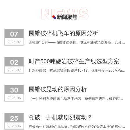
07
圆锥破碎机飞车的原因分析
2026-07
圆锥破“飞车”——动锥转速失控、电流和油温急剧升高，几分钟内铜套烧毁，甚至主轴断裂。原因主要有四类，我们逐一拆解。 第一，润滑系统失效。缺油或油质劣
02
时产500吨硬岩破碎生产线选型方案
2026-07
针对花岗岩、玄武岩等普氏硬度15~18、抗压强度＞200MPa的超硬物料，如何科学配置破碎流程？焦作中鑫结合多年实战经验，为您拆解三种主流选型思路，助您实现产能、粒形与运营成本的精
30
圆锥破晃动的原因分析
2026-06
（一）给料系统问题 1.给料不均匀、单侧偏料进料，破碎腔受力失衡，直接引发整机振动跳动； 2.物料中混入铁块等不可破碎杂物，或是进料粒度过大，设备负载骤增产生剧烈振动； 3.进料细料占
25
颚破一开机就剧烈震动？
2026-06
在砂石生产线和矿山现场，颚式破碎机作为“头道工序”的核心设备，一旦出现剧烈震动、机身发抖，不仅影响满负荷生产，更让人揪心会不会震坏设备、引发安全事故。很多机修