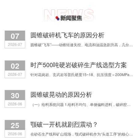
07
圆锥破碎机飞车的原因分析
2026-07
圆锥破“飞车”——动锥转速失控、电流和油温急剧升高，几分钟内铜套烧毁，甚至主轴断裂。原因主要有四类，我们逐一拆解。 第一，润滑系统失效。缺油或油质劣
02
时产500吨硬岩破碎生产线选型方案
2026-07
针对花岗岩、玄武岩等普氏硬度15~18、抗压强度＞200MPa的超硬物料，如何科学配置破碎流程？焦作中鑫结合多年实战经验，为您拆解三种主流选型思路，助您实现产能、粒形与运营成本的精
30
圆锥破晃动的原因分析
2026-06
（一）给料系统问题 1.给料不均匀、单侧偏料进料，破碎腔受力失衡，直接引发整机振动跳动； 2.物料中混入铁块等不可破碎杂物，或是进料粒度过大，设备负载骤增产生剧烈振动； 3.进料细料占
25
颚破一开机就剧烈震动？
2026-06
在砂石生产线和矿山现场，颚式破碎机作为“头道工序”的核心设备，一旦出现剧烈震动、机身发抖，不仅影响满负荷生产，更让人揪心会不会震坏设备、引发安全事故。很多机修