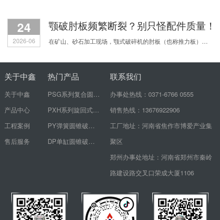
24
颚破肘板频繁断裂？别只怪配件质量！
2026-06
在矿山、砂石加工现场，颚式破碎机的肘板（也称推力板）频繁断裂，是让无数生产老板和机修师傅头疼的顽疾。刚换的新肘板没几天又裂了，配件费用心疼不说，设备一停机，整个生产线都得
关于中鑫
热门产品
联系我们
关于中鑫
PSG系列复合圆锥破碎机
办事处热线：0371-6766 0555
产品中心
PXH系列旋回式破碎机
销售热线：13676922906
工程案例
PY弹簧圆锥破碎机
工厂地址：河南省焦作市博爱产业集
售后服务
DP单缸圆锥破碎机
聚区
郑州办事处地址：河南省郑州市秦岭
路建设路交叉口荣成大厦1106