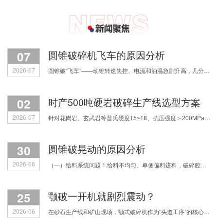
07
圆锥破碎机飞车的原因分析
2026-07
圆锥破“飞车”——动锥转速失控、电流和油温急剧升高，几分钟内铜套烧毁，甚至主轴断裂。原因主要有四类，我们逐一拆解。 第一，润滑系统失效。缺油或油质劣
02
时产500吨硬岩破碎生产线选型方案
2026-07
针对花岗岩、玄武岩等普氏硬度15~18、抗压强度＞200MPa的超硬物料，如何科学配置破碎流程？焦作中鑫结合多年实战经验，为您拆解三种主流选型思路，助您实现产能、粒形与运营成本的精
30
圆锥破晃动的原因分析
2026-06
（一）给料系统问题 1.给料不均匀、单侧偏料进料，破碎腔受力失衡，直接引发整机振动跳动； 2.物料中混入铁块等不可破碎杂物，或是进料粒度过大，设备负载骤增产生剧烈振动； 3.进料细料占
25
颚破一开机就剧烈震动？
2026-06
在砂石生产线和矿山现场，颚式破碎机作为“头道工序”的核心设备，一旦出现剧烈震动、机身发抖，不仅影响满负荷生产，更让人揪心会不会震坏设备、引发安全事故。很多机修