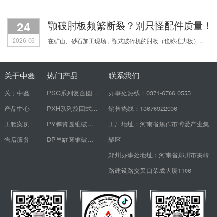
24
颚破肘板频繁断裂？别只怪配件质量！
2026-06
在矿山、砂石加工现场，颚式破碎机的肘板（也称推力板）频繁断裂，是让无数生产老板和机修师傅头疼的顽疾。刚换的新肘板没几天又裂了，配件费用心疼不说，设备一停机，整个生产线都得
关于中鑫
热门产品
联系我们
关于中鑫
PSG系列复合圆锥破碎机
办事处热线：0371-6766 0555
产品中心
PXH系列旋回式破碎机
销售热线：13676922906
工程案例
PY弹簧圆锥破碎机
工厂地址：河南省焦作市博爱产业集
售后服务
DP单缸圆锥破碎机
聚区
郑州办事处地址：河南省郑州市秦岭
路建设路交叉口荣成大厦1106