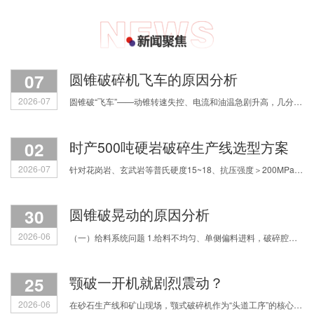
07
圆锥破碎机飞车的原因分析
2026-07
圆锥破“飞车”——动锥转速失控、电流和油温急剧升高，几分钟内铜套烧毁，甚至主轴断裂。原因主要有四类，我们逐一拆解。 第一，润滑系统失效。缺油或油质劣
02
时产500吨硬岩破碎生产线选型方案
2026-07
针对花岗岩、玄武岩等普氏硬度15~18、抗压强度＞200MPa的超硬物料，如何科学配置破碎流程？焦作中鑫结合多年实战经验，为您拆解三种主流选型思路，助您实现产能、粒形与运营成本的精
30
圆锥破晃动的原因分析
2026-06
（一）给料系统问题 1.给料不均匀、单侧偏料进料，破碎腔受力失衡，直接引发整机振动跳动； 2.物料中混入铁块等不可破碎杂物，或是进料粒度过大，设备负载骤增产生剧烈振动； 3.进料细料占
25
颚破一开机就剧烈震动？
2026-06
在砂石生产线和矿山现场，颚式破碎机作为“头道工序”的核心设备，一旦出现剧烈震动、机身发抖，不仅影响满负荷生产，更让人揪心会不会震坏设备、引发安全事故。很多机修