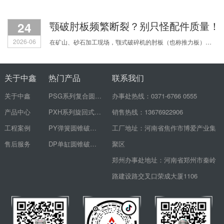
24
颚破肘板频繁断裂？别只怪配件质量！
2026-06
在矿山、砂石加工现场，颚式破碎机的肘板（也称推力板）频繁断裂，是让无数生产老板和机修师傅头疼的顽疾。刚换的新肘板没几天又裂了，配件费用心疼不说，设备一停机，整个生产线都得
关于中鑫
热门产品
联系我们
关于中鑫
PSG系列复合圆锥破碎机
办事处热线：0371-6766 0555
产品中心
PXH系列旋回式破碎机
销售热线：13676922906
工程案例
PY弹簧圆锥破碎机
工厂地址：河南省焦作市博爱产业集
售后服务
DP单缸圆锥破碎机
聚区
郑州办事处地址：河南省郑州市秦岭
路建设路交叉口荣成大厦1106