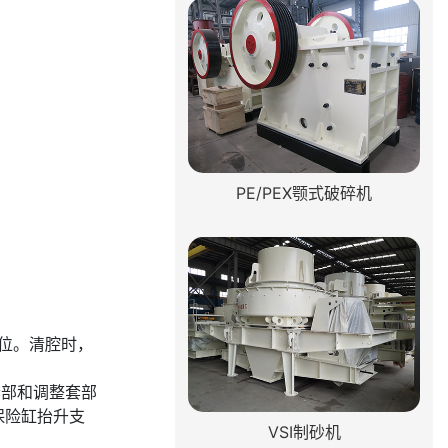
PE/PEX颚式破碎机
位。清腔时，
套部和调整套部
保险缸抬升支
VSI制砂机