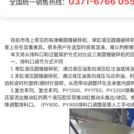
0371-6766 05
全国统一销售热线：
目前市场上常见的有弹簧圆锥破碎机、单缸液压圆锥破碎机
景上存在显著差异。很多用户在选型时容易混淆，难以判断哪
本文将从排料口和过载保护方式对比这三类圆锥破碎机的区
一、排料口调节方式不同
1. 单缸液压圆锥破碎机：通过液压油泵向液压缸注油或排
2.多缸液压圆锥破碎机：通过液压油泵向液压马达供油，利
齿轮逆时针旋转/顺时针旋转，从而带动调整环在支承套内旋
3.复合系列、复合系列、PY1200、PY1750、PY22
还是流出推动缸的两个液压腔实现推动缸推动头推出/收回。
降调整排料口。（PY600、PY900排料口调整是靠人工手动