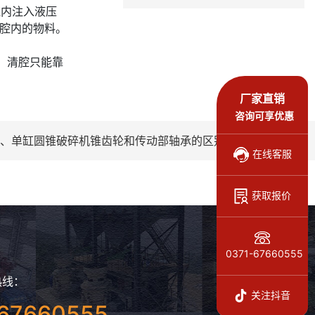
缸内注入液压
碎腔内的物料。
，清腔只能靠
厂家直销
咨询可享优惠
、单缸圆锥破碎机锥齿轮和传动部轴承的区别
在线客服
获取报价
0371-67660555
热线：
关注抖音
67660555