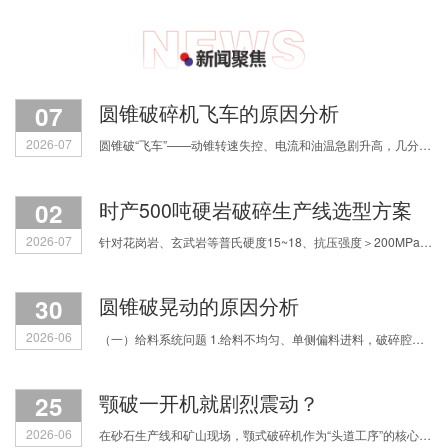
07
圆锥破碎机飞车的原因分析
2026-07
圆锥破“飞车”——动锥转速失控、电流和油温急剧升高，几分钟内铜套烧毁，甚至主轴断裂。原因主要有四类，我们逐一拆解。 第一，润滑系统失效。缺油或油质劣
02
时产500吨硬岩破碎生产线选型方案
2026-07
针对花岗岩、玄武岩等普氏硬度15~18、抗压强度＞200MPa的超硬物料，如何科学配置破碎流程？焦作中鑫结合多年实战经验，为您拆解三种主流选型思路，助您实现产能、粒形与运营成本的精
30
圆锥破晃动的原因分析
2026-06
（一）给料系统问题 1.给料不均匀、单侧偏料进料，破碎腔受力失衡，直接引发整机振动跳动； 2.物料中混入铁块等不可破碎杂物，或是进料粒度过大，设备负载骤增产生剧烈振动； 3.进料细料占
25
颚破一开机就剧烈震动？
2026-06
在砂石生产线和矿山现场，颚式破碎机作为“头道工序”的核心设备，一旦出现剧烈震动、机身发抖，不仅影响满负荷生产，更让人揪心会不会震坏设备、引发安全事故。很多机修