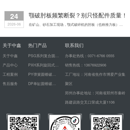
24
颚破肘板频繁断裂？别只怪配件质量！
2026-06
在矿山、砂石加工现场，颚式破碎机的肘板（也称推力板）频繁断裂，是让无数生产老板和机修师傅头疼的顽疾。刚换的新肘板没几天又裂了，配件费用心疼不说，设备一停机，整个生产线都得
关于中鑫
热门产品
联系我们
关于中鑫
PSG系列复合圆锥破碎机
办事处热线：0371-6766 0555
产品中心
PXH系列旋回式破碎机
销售热线：13676922906
工程案例
PY弹簧圆锥破碎机
工厂地址：河南省焦作市博爱产业集
售后服务
DP单缸圆锥破碎机
聚区
郑州办事处地址：河南省郑州市秦岭
路建设路交叉口荣成大厦1106