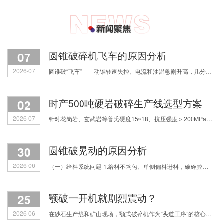
07
圆锥破碎机飞车的原因分析
2026-07
圆锥破“飞车”——动锥转速失控、电流和油温急剧升高，几分钟内铜套烧毁，甚至主轴断裂。原因主要有四类，我们逐一拆解。 第一，润滑系统失效。缺油或油质劣
02
时产500吨硬岩破碎生产线选型方案
2026-07
针对花岗岩、玄武岩等普氏硬度15~18、抗压强度＞200MPa的超硬物料，如何科学配置破碎流程？焦作中鑫结合多年实战经验，为您拆解三种主流选型思路，助您实现产能、粒形与运营成本的精
30
圆锥破晃动的原因分析
2026-06
（一）给料系统问题 1.给料不均匀、单侧偏料进料，破碎腔受力失衡，直接引发整机振动跳动； 2.物料中混入铁块等不可破碎杂物，或是进料粒度过大，设备负载骤增产生剧烈振动； 3.进料细料占
25
颚破一开机就剧烈震动？
2026-06
在砂石生产线和矿山现场，颚式破碎机作为“头道工序”的核心设备，一旦出现剧烈震动、机身发抖，不仅影响满负荷生产，更让人揪心会不会震坏设备、引发安全事故。很多机修