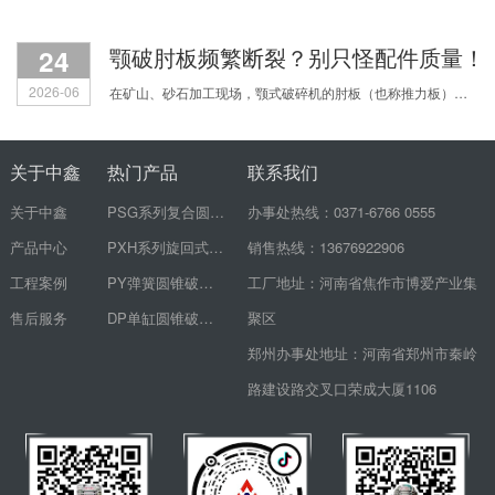
24
颚破肘板频繁断裂？别只怪配件质量！
2026-06
在矿山、砂石加工现场，颚式破碎机的肘板（也称推力板）频繁断裂，是让无数生产老板和机修师傅头疼的顽疾。刚换的新肘板没几天又裂了，配件费用心疼不说，设备一停机，整个生产线都得
关于中鑫
热门产品
联系我们
关于中鑫
PSG系列复合圆锥破碎机
办事处热线：0371-6766 0555
产品中心
PXH系列旋回式破碎机
销售热线：13676922906
工程案例
PY弹簧圆锥破碎机
工厂地址：河南省焦作市博爱产业集
售后服务
DP单缸圆锥破碎机
聚区
郑州办事处地址：河南省郑州市秦岭
路建设路交叉口荣成大厦1106