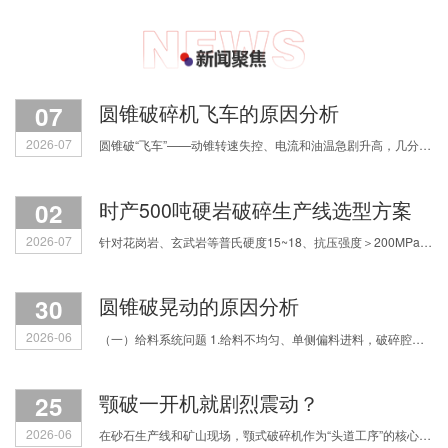
07
圆锥破碎机飞车的原因分析
2026-07
圆锥破“飞车”——动锥转速失控、电流和油温急剧升高，几分钟内铜套烧毁，甚至主轴断裂。原因主要有四类，我们逐一拆解。 第一，润滑系统失效。缺油或油质劣
02
时产500吨硬岩破碎生产线选型方案
2026-07
针对花岗岩、玄武岩等普氏硬度15~18、抗压强度＞200MPa的超硬物料，如何科学配置破碎流程？焦作中鑫结合多年实战经验，为您拆解三种主流选型思路，助您实现产能、粒形与运营成本的精
30
圆锥破晃动的原因分析
2026-06
（一）给料系统问题 1.给料不均匀、单侧偏料进料，破碎腔受力失衡，直接引发整机振动跳动； 2.物料中混入铁块等不可破碎杂物，或是进料粒度过大，设备负载骤增产生剧烈振动； 3.进料细料占
25
颚破一开机就剧烈震动？
2026-06
在砂石生产线和矿山现场，颚式破碎机作为“头道工序”的核心设备，一旦出现剧烈震动、机身发抖，不仅影响满负荷生产，更让人揪心会不会震坏设备、引发安全事故。很多机修