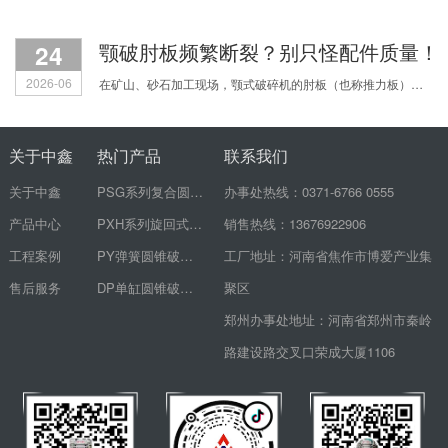
24
颚破肘板频繁断裂？别只怪配件质量！
2026-06
在矿山、砂石加工现场，颚式破碎机的肘板（也称推力板）频繁断裂，是让无数生产老板和机修师傅头疼的顽疾。刚换的新肘板没几天又裂了，配件费用心疼不说，设备一停机，整个生产线都得
关于中鑫
热门产品
联系我们
关于中鑫
PSG系列复合圆锥破碎机
办事处热线：0371-6766 0555
产品中心
PXH系列旋回式破碎机
销售热线：13676922906
工程案例
PY弹簧圆锥破碎机
工厂地址：河南省焦作市博爱产业集
售后服务
DP单缸圆锥破碎机
聚区
郑州办事处地址：河南省郑州市秦岭
路建设路交叉口荣成大厦1106